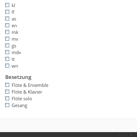
kl
lf
as
en
mk
mv
gs
mdv
tt
wn
Besetzung
Flöte & Ensemble
Flöte & Klavier
Flöte solo
Gesang