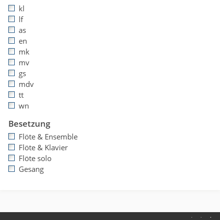
kl
lf
as
en
mk
mv
gs
mdv
tt
wn
Besetzung
Flöte & Ensemble
Flöte & Klavier
Flöte solo
Gesang