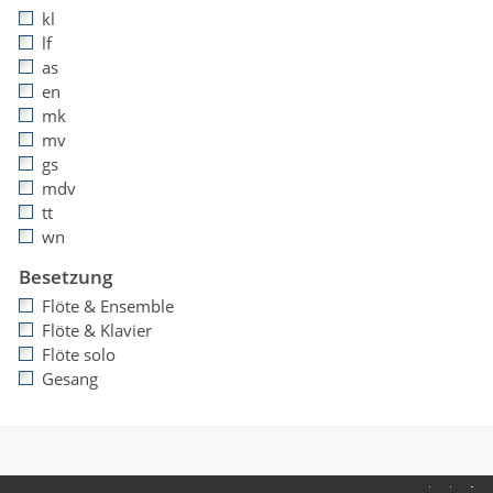
kl
lf
as
en
mk
mv
gs
mdv
tt
wn
Besetzung
Flöte & Ensemble
Flöte & Klavier
Flöte solo
Gesang