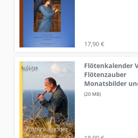
17,90 €
Flötenkalender V
Flötenzauber
Monatsbilder un
(20 MB)
18,90 €