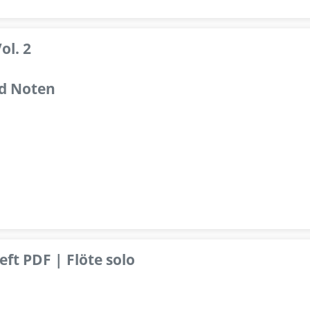
ol. 2
d Noten
ft PDF | Flöte solo