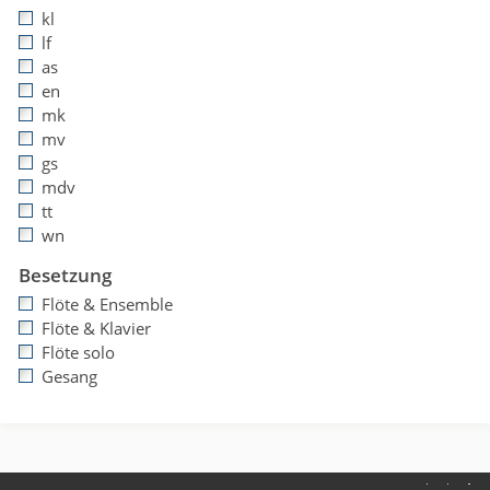
kl
lf
as
en
mk
mv
gs
mdv
tt
wn
Besetzung
Flöte & Ensemble
Flöte & Klavier
Flöte solo
Gesang