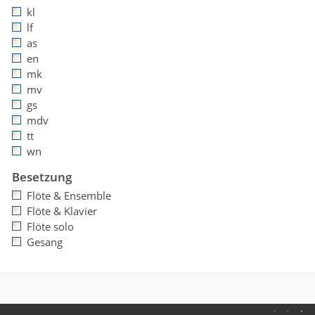
kl
lf
as
en
mk
mv
gs
mdv
tt
wn
Besetzung
Flöte & Ensemble
Flöte & Klavier
Flöte solo
Gesang