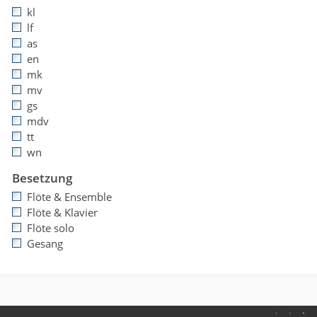
kl
lf
as
en
mk
mv
gs
mdv
tt
wn
Besetzung
Flöte & Ensemble
Flöte & Klavier
Flöte solo
Gesang