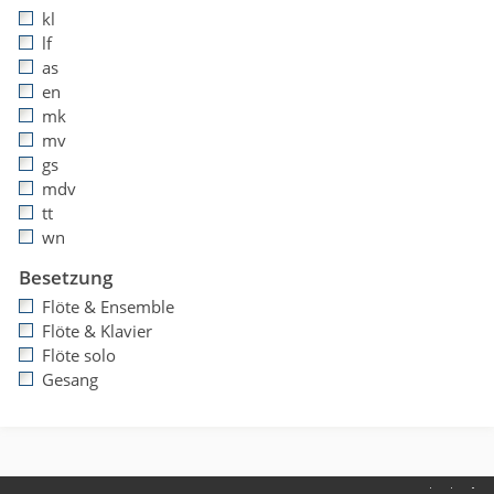
kl
lf
as
en
mk
mv
gs
mdv
tt
wn
Besetzung
Flöte & Ensemble
Flöte & Klavier
Flöte solo
Gesang