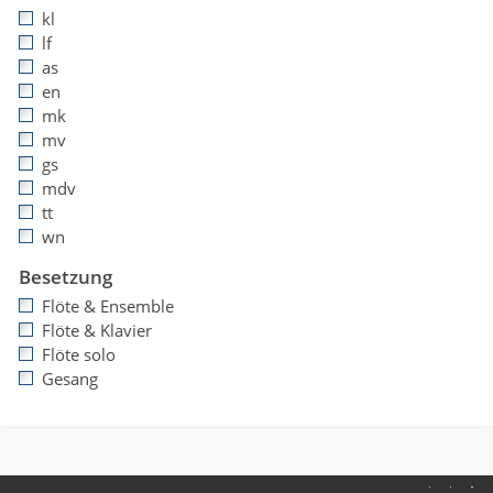
kl
lf
as
en
mk
mv
gs
mdv
tt
wn
Besetzung
Flöte & Ensemble
Flöte & Klavier
Flöte solo
Gesang