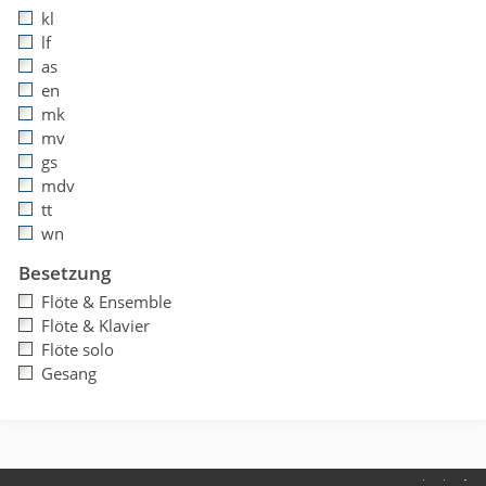
kl
lf
as
en
mk
mv
gs
mdv
tt
wn
Besetzung
Flöte & Ensemble
Flöte & Klavier
Flöte solo
Gesang