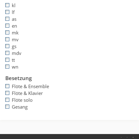
kl
lf
as
en
mk
mv
gs
mdv
tt
wn
Besetzung
Flöte & Ensemble
Flöte & Klavier
Flöte solo
Gesang