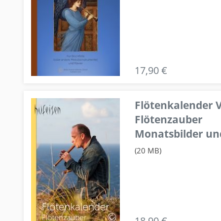
17,90 €
Flötenkalender V
Flötenzauber
Monatsbilder un
(20 MB)
18,90 €