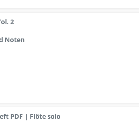
ol. 2
d Noten
ft PDF | Flöte solo