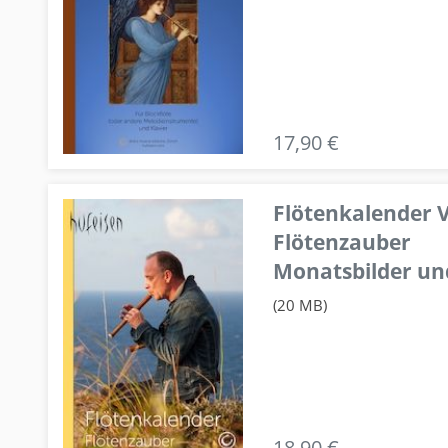
17,90 €
Flötenkalender V
Flötenzauber
Monatsbilder un
(20 MB)
18,90 €