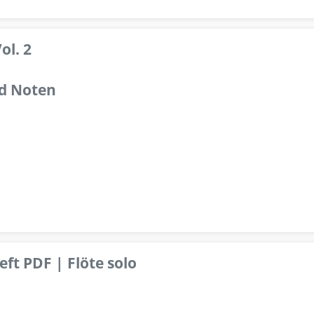
ol. 2
d Noten
ft PDF | Flöte solo