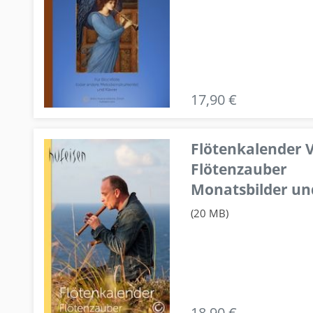
17,90 €
Flötenkalender V
Flötenzauber
Monatsbilder un
(20 MB)
18,90 €