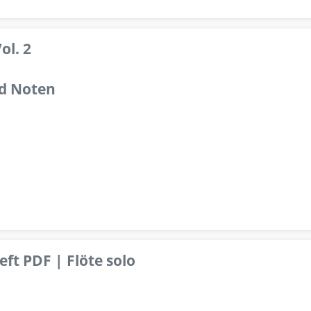
ol. 2
d Noten
ft PDF | Flöte solo