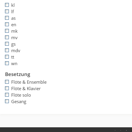
kl
lf
as
en
mk
mv
gs
mdv
tt
wn
Besetzung
Flöte & Ensemble
Flöte & Klavier
Flöte solo
Gesang