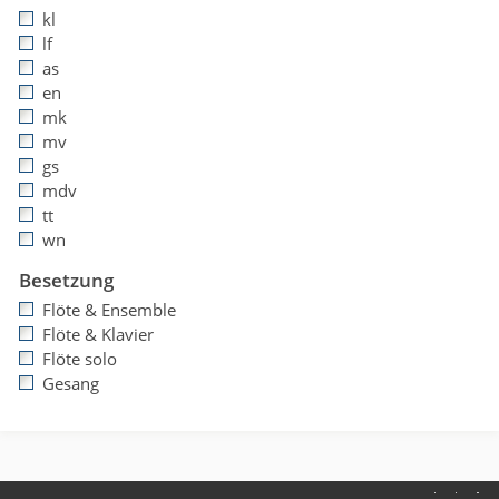
kl
lf
as
en
mk
mv
gs
mdv
tt
wn
Besetzung
Flöte & Ensemble
Flöte & Klavier
Flöte solo
Gesang