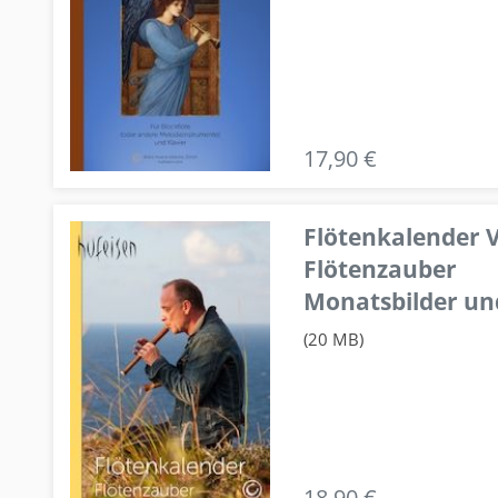
17,90 €
Flötenkalender V
Flötenzauber
Monatsbilder un
(20 MB)
18,90 €