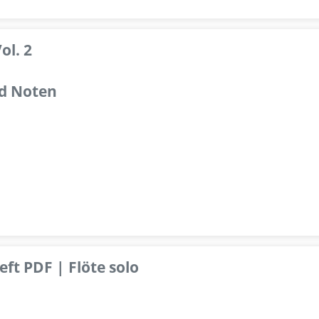
ol. 2
d Noten
ft PDF | Flöte solo