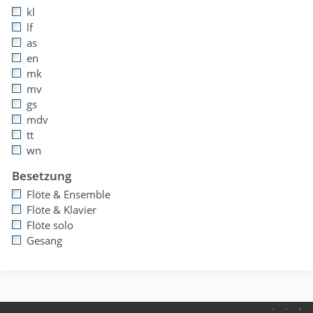
kl
lf
as
en
mk
mv
gs
mdv
tt
wn
Besetzung
Flöte & Ensemble
Flöte & Klavier
Flöte solo
Gesang