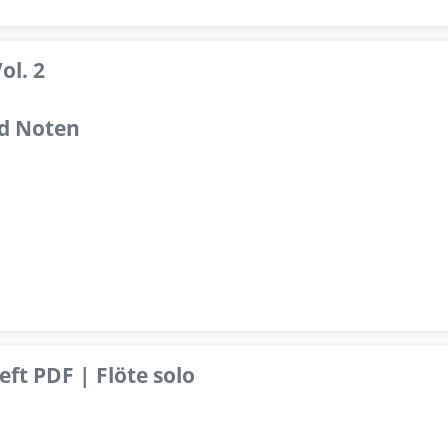
ol. 2
d Noten
ft PDF | Flöte solo