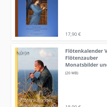
17,90 €
Flötenkalender V
Flötenzauber
Monatsbilder un
(20 MB)
18,90 €