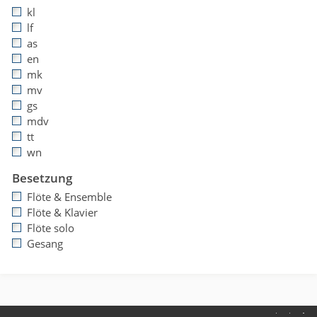
kl
lf
as
en
mk
mv
gs
mdv
tt
wn
Besetzung
Flöte & Ensemble
Flöte & Klavier
Flöte solo
Gesang