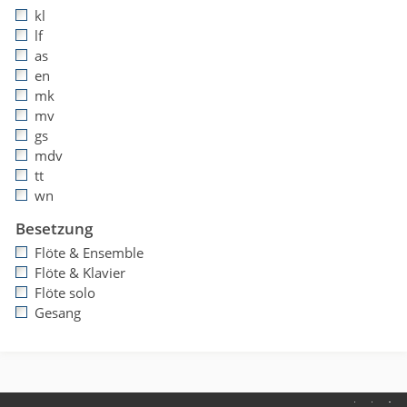
kl
lf
as
en
mk
mv
gs
mdv
tt
wn
Besetzung
Flöte & Ensemble
Flöte & Klavier
Flöte solo
Gesang