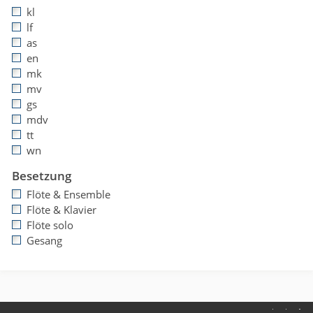
kl
lf
as
en
mk
mv
gs
mdv
tt
wn
Besetzung
Flöte & Ensemble
Flöte & Klavier
Flöte solo
Gesang