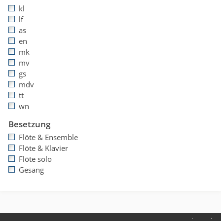
kl
lf
as
en
mk
mv
gs
mdv
tt
wn
Besetzung
Flöte & Ensemble
Flöte & Klavier
Flöte solo
Gesang