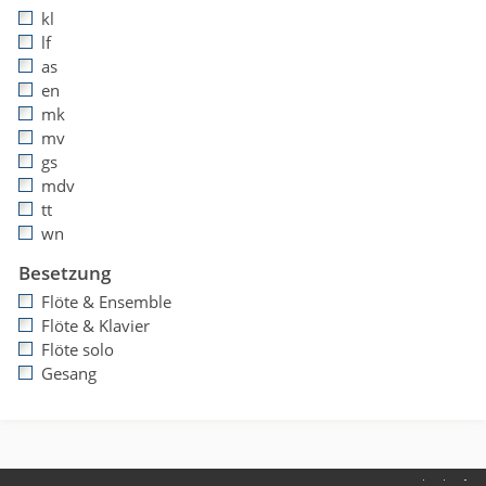
kl
lf
as
en
mk
mv
gs
mdv
tt
wn
Besetzung
Flöte & Ensemble
Flöte & Klavier
Flöte solo
Gesang