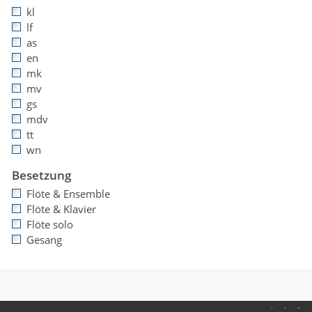
kl
lf
as
en
mk
mv
gs
mdv
tt
wn
Besetzung
Flöte & Ensemble
Flöte & Klavier
Flöte solo
Gesang