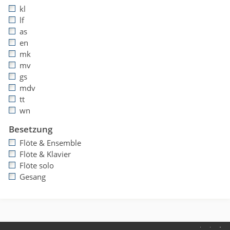
kl
lf
as
en
mk
mv
gs
mdv
tt
wn
Besetzung
Flöte & Ensemble
Flöte & Klavier
Flöte solo
Gesang