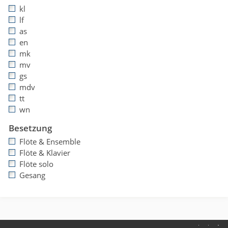
kl
lf
as
en
mk
mv
gs
mdv
tt
wn
Besetzung
Flöte & Ensemble
Flöte & Klavier
Flöte solo
Gesang