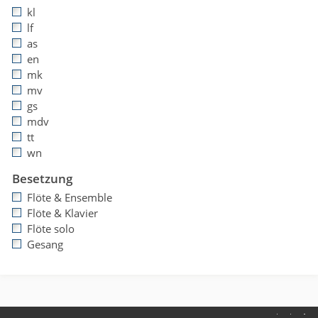
kl
lf
as
en
mk
mv
gs
mdv
tt
wn
Besetzung
Flöte & Ensemble
Flöte & Klavier
Flöte solo
Gesang