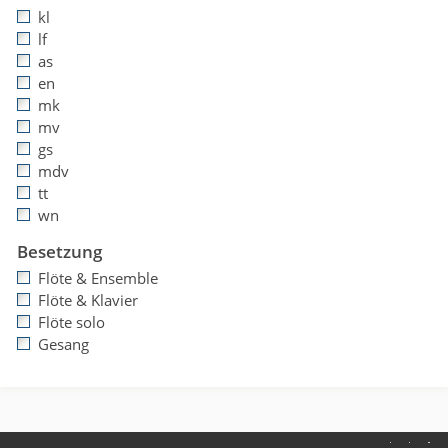
kl
lf
as
en
mk
mv
gs
mdv
tt
wn
Besetzung
Flöte & Ensemble
Flöte & Klavier
Flöte solo
Gesang