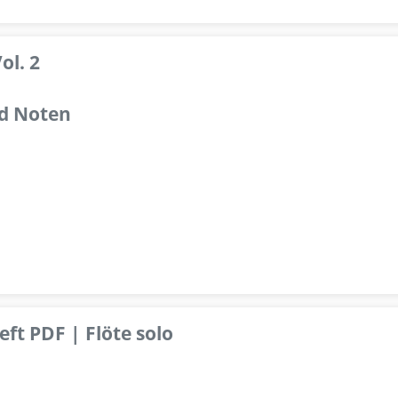
ol. 2
d Noten
ft PDF | Flöte solo