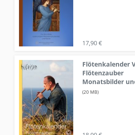
17,90 €
Flötenkalender V
Flötenzauber
Monatsbilder un
(20 MB)
18,90 €