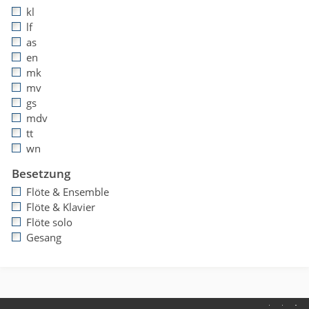
kl
lf
as
en
mk
mv
gs
mdv
tt
wn
Besetzung
Flöte & Ensemble
Flöte & Klavier
Flöte solo
Gesang