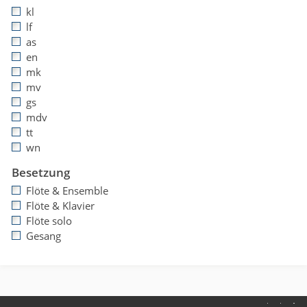
kl
lf
as
en
mk
mv
gs
mdv
tt
wn
Besetzung
Flöte & Ensemble
Flöte & Klavier
Flöte solo
Gesang