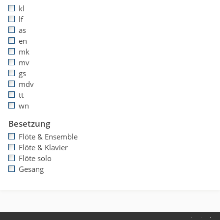
kl
lf
as
en
mk
mv
gs
mdv
tt
wn
Besetzung
Flöte & Ensemble
Flöte & Klavier
Flöte solo
Gesang