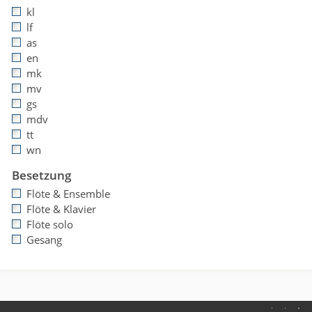
kl
lf
as
en
mk
mv
gs
mdv
tt
wn
Besetzung
Flöte & Ensemble
Flöte & Klavier
Flöte solo
Gesang