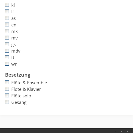
kl
lf
as
en
mk
mv
gs
mdv
tt
wn
Besetzung
Flöte & Ensemble
Flöte & Klavier
Flöte solo
Gesang