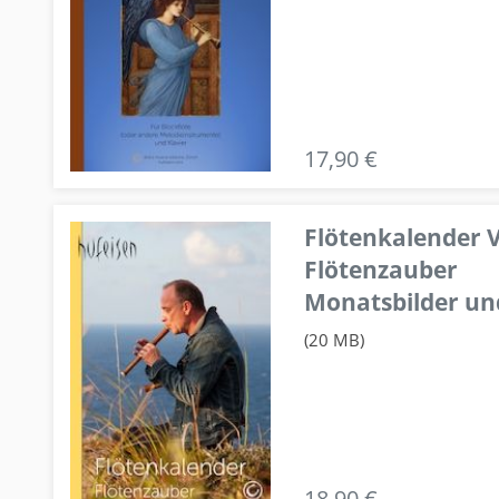
17,90 €
Flötenkalender V
Flötenzauber
Monatsbilder un
(20 MB)
18,90 €