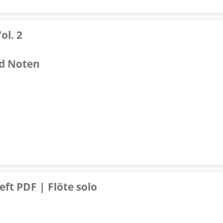
ol. 2
d Noten
ft PDF | Flöte solo