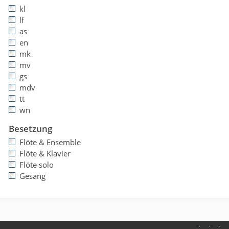
kl
lf
as
en
mk
mv
gs
mdv
tt
wn
Besetzung
Flöte & Ensemble
Flöte & Klavier
Flöte solo
Gesang