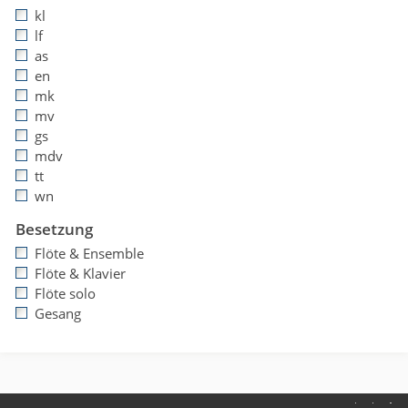
kl
lf
as
en
mk
mv
gs
mdv
tt
wn
Besetzung
Flöte & Ensemble
Flöte & Klavier
Flöte solo
Gesang