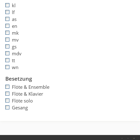
kl
lf
as
en
mk
mv
gs
mdv
tt
wn
Besetzung
Flöte & Ensemble
Flöte & Klavier
Flöte solo
Gesang