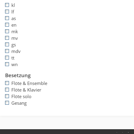
kl
lf
as
en
mk
mv
gs
mdv
tt
wn
Besetzung
Flöte & Ensemble
Flöte & Klavier
Flöte solo
Gesang