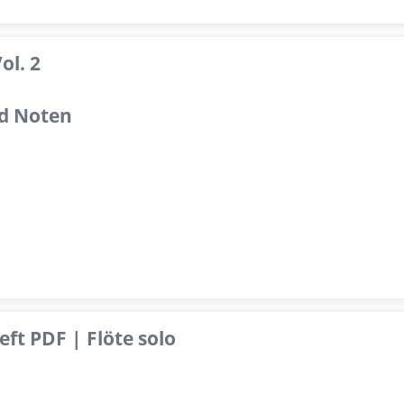
ol. 2
d Noten
ft PDF | Flöte solo