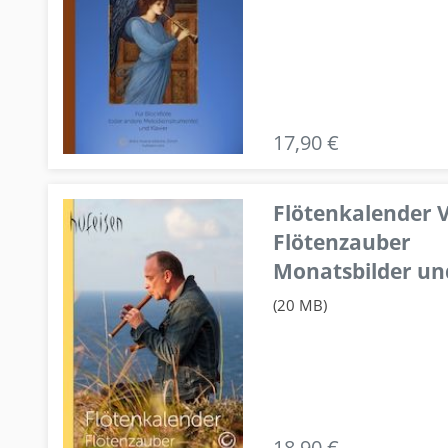
17,90 €
Flötenkalender V
Flötenzauber
Monatsbilder un
(20 MB)
18,90 €