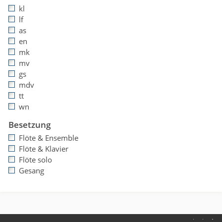
kl
lf
as
en
mk
mv
gs
mdv
tt
wn
Besetzung
Flöte & Ensemble
Flöte & Klavier
Flöte solo
Gesang