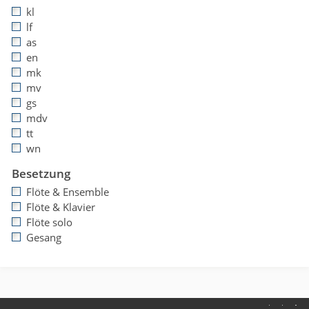
kl
lf
as
en
mk
mv
gs
mdv
tt
wn
Besetzung
Flöte & Ensemble
Flöte & Klavier
Flöte solo
Gesang