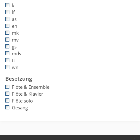
kl
lf
as
en
mk
mv
gs
mdv
tt
wn
Besetzung
Flöte & Ensemble
Flöte & Klavier
Flöte solo
Gesang