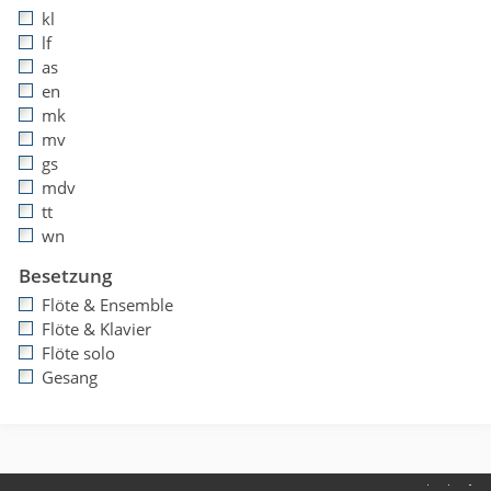
kl
lf
as
en
mk
mv
gs
mdv
tt
wn
Besetzung
Flöte & Ensemble
Flöte & Klavier
Flöte solo
Gesang