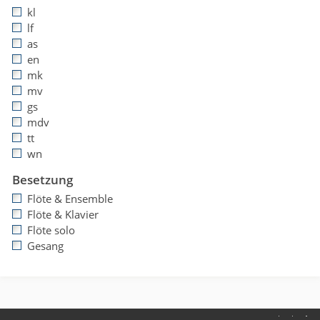
kl
lf
as
en
mk
mv
gs
mdv
tt
wn
Besetzung
Flöte & Ensemble
Flöte & Klavier
Flöte solo
Gesang