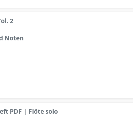
ol. 2
d Noten
ft PDF | Flöte solo