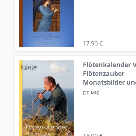
17,90 €
Flötenkalender V
Flötenzauber
Monatsbilder un
(20 MB)
18,90 €