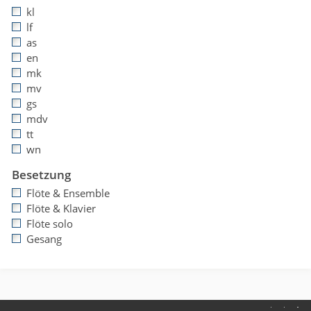
kl
lf
as
en
mk
mv
gs
mdv
tt
wn
Besetzung
Flöte & Ensemble
Flöte & Klavier
Flöte solo
Gesang