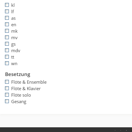
kl
lf
as
en
mk
mv
gs
mdv
tt
wn
Besetzung
Flöte & Ensemble
Flöte & Klavier
Flöte solo
Gesang