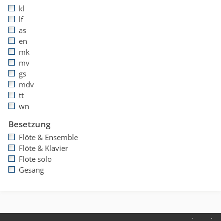
kl
lf
as
en
mk
mv
gs
mdv
tt
wn
Besetzung
Flöte & Ensemble
Flöte & Klavier
Flöte solo
Gesang